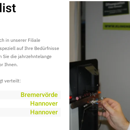
list
 in unserer Filiale
peziell auf Ihre Bedürfnisse
h Sie die jahrzehntelange
or Ihnen.
t verteilt:
Bremervörde
Hannover
Hannover