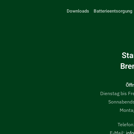
Downloads
Batterieentsorgung
St
Bre
Öff
Dienstag bis Fr
Sonnabends
Monta
Telefo
E-Mail:
inf