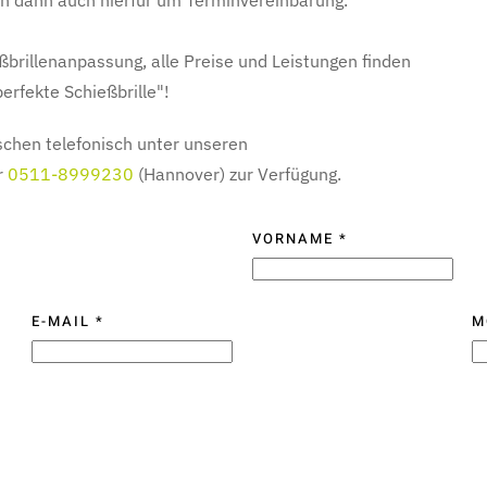
en dann auch hierfür um Terminvereinbarung.
brillenanpassung, alle Preise und Leistungen finden
rfekte Schießbrille"!
chen telefonisch unter unseren
r
0511-8999230
(Hannover) zur Verfügung.
VORNAME
*
E-MAIL
*
M