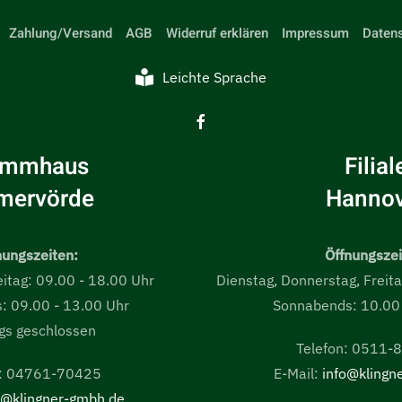
Zahlung/Versand
AGB
Widerruf erklären
Impressum
Daten
Leichte Sprache
ammhaus
Filial
mervörde
Hannov
nungszeiten:
Öffnungszei
eitag: 09.00 - 18.00 Uhr
Dienstag, Donnerstag, Freit
: 09.00 - 13.00 Uhr
Sonnabends: 10.00 
gs geschlossen
Telefon: 0511
n: 04761-70425
E-Mail:
info@klingn
o@klingner-gmbh.de