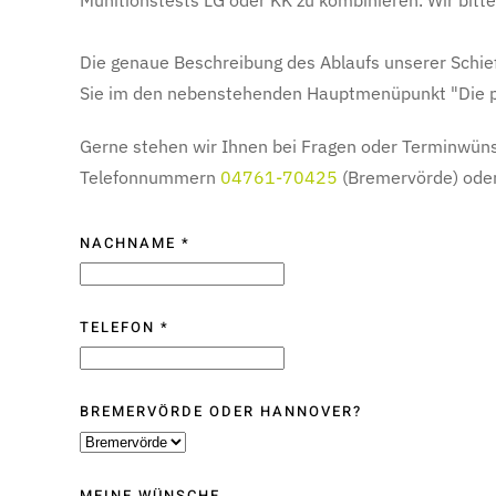
Munitionstests LG oder KK zu kombinieren. Wir bitt
Die genaue Beschreibung des Ablaufs unserer Schieß
Sie im den nebenstehenden Hauptmenüpunkt "Die pe
Gerne stehen wir Ihnen bei Fragen oder Terminwüns
Telefonnummern
04761-70425
(Bremervörde) ode
NACHNAME
*
TELEFON
*
BREMERVÖRDE ODER HANNOVER?
MEINE WÜNSCHE